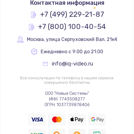
Контактная информация
700 руб.
Заказать
+7 (499) 229-21-87
+7 (800) 100-40-54
Замена контроллера подсветки
700 руб.
Москва
,
 улица Серпуховский Вал, 21к4
Заказать
Ежедневно с 9:00 до 21:00
Замена контроллера изображения
info@iq-video.ru
900 руб.
Заказать
Все консультации по телефону в нашем сервисе
совершенно бесплатны
Замена задней крышки
ООО "Новые Системы"
ИНН: 7743508277
850 руб.
ОГРН: 1037739878406
Заказать
Замена антенного модуля