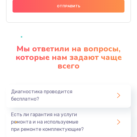
500 руб.
Заказать
Ремонт микрофона
500 руб.
Мы ответили на вопросы,
Заказать
которые нам задают чаще
всего
Ремонт Wi-Fi
500 руб.
Заказать
Диагностика проводится
бесплатно?
Замена АКБ
500 руб.
Есть ли гарантия на услуги
Заказать
ремонта и на используемые
при ремонте комплектующие?
Полная чистка