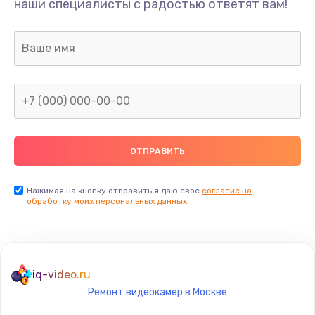
наши специалисты с радостью ответят вам!
500 руб.
Заказать
Ремонт камеры
700 руб.
Заказать
Замена тачскрина
800 руб.
Заказать
Нажимая на кнопку отправить я даю свое
согласие на
обработку моих персональных данных.
Замена шлейфа тачскрина
800 руб.
Заказать
iq-video.ru
Ремонт видеокамер в Москве
Замена межплатного шлейфа