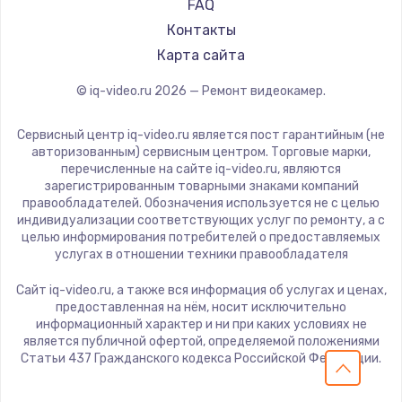
FAQ
Заказать
Контакты
Карта сайта
Замена держателя карты памяти
© iq-video.ru
2026
— Ремонт видеокамер.
400 руб.
Заказать
Сервисный центр iq-video.ru является пост гарантийным (не
авторизованным) сервисным центром. Торговые марки,
Замена стекла камеры
перечисленные на сайте iq-video.ru, являются
зарегистрированным товарными знаками компаний
1400 руб.
правообладателей. Обозначения используется не с целью
индивидуализации соответствующих услуг по ремонту, а с
Заказать
целью информирования потребителей о предоставляемых
услугах в отношении техники правообладателя
Замена болтов
Сайт iq-video.ru, а также вся информация об услугах и ценах,
300 руб.
предоставленная на нём, носит исключительно
Заказать
информационный характер и ни при каких условиях не
является публичной офертой, определяемой положениями
Статьи 437 Гражданского кодекса Российской Федерации.
Обновление ПО
950 руб.