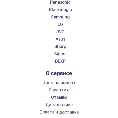
Panasonic
Заказать
Blackmagic
Samsung
Замена нижнего шлейфа
LG
700 руб.
JVC
Заказать
Asus
Sharp
Замена шлейфа гарнитуры
Sigma
900 руб.
DEXP
Заказать
О сервисе
Замена контроллера питания
Цены на ремонт
1490 руб.
Гарантия
Заказать
Отзывы
Диагностика
Замена защитного стекла
Оплата и доставка
200 руб.