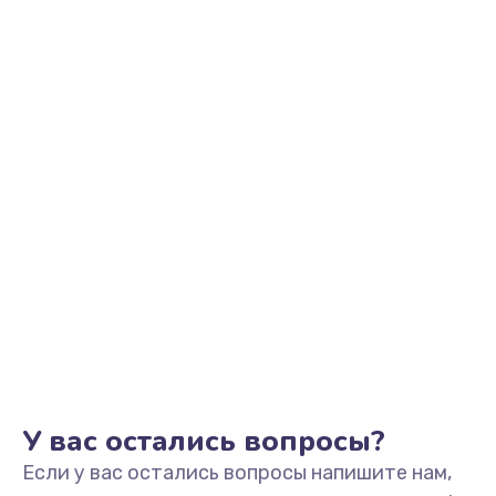
800 руб.
Заказать
Замена NFC
3500 руб.
Заказать
Замена GPS
700 руб.
Заказать
Ремонт вибромотора
500 руб.
Заказать
У вас остались вопросы?
Если у вас остались вопросы напишите нам,
Замена вибромотора