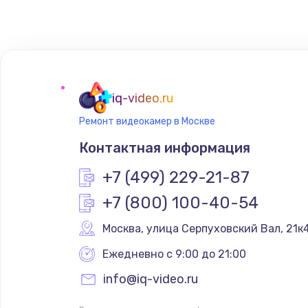
Замена шлейфа гарнитуры
Замена контроллера питания
iq-video.ru
Замена защитного стекла
Ремонт видеокамер в Москве
Контактная информация
Замена держателя карты памят
+7 (499) 229-21-87
Замена стекла камеры
+7 (800) 100-40-54
Москва
,
 улица Серпуховский Вал, 21к
Замена болтов
Ежедневно с 9:00 до 21:00
Обновление ПО
info@iq-video.ru