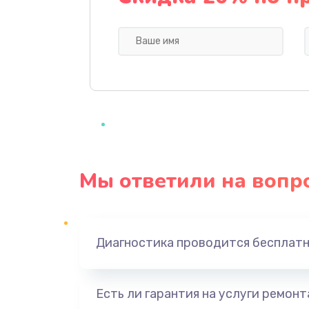
Ремонт Wi-Fi
Замена АКБ
Полная чистка
Замена аудио разъема
Мы ответили на вопр
Замена аудиокодека
Замена акселерометра
Диагностика проводится бесплат
Замена USB
Есть ли гарантия на услуги ремон
Замена NFC