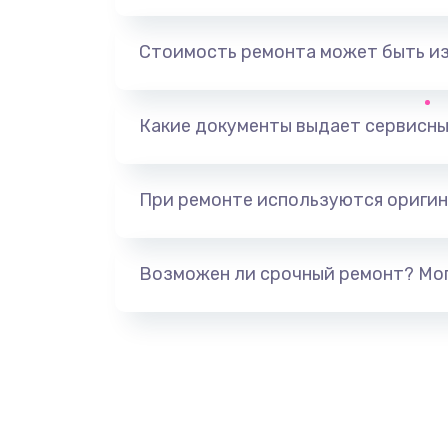
Замена GPS
Стоимость ремонта может быть и
Ремонт вибромотора
Какие документы выдает сервисны
Замена вибромотора
При ремонте используются оригин
Ремонт камеры
Замена тачскрина
Возможен ли срочный ремонт? Мог
Замена шлейфа тачскрина
Замена межплатного шлейфа
Замена контроллера подсветки