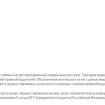
600 руб.
Заказ
650 руб.
Заказ
500 руб.
Заказ
1830 руб.
Заказ
1850 руб.
Заказ
800 руб.
Заказ
нтийным (не авторизованным) сервисным центром. Торговые марки,
ий правообладателей. Обозначения используется не с целью ин
700 руб.
Заказ
ей о предоставляемых услугах в отношении техники правооблад
лугах и ценах, предоставленная на нём, носит исключительно инф
ой платы
2800 руб.
Заказ
ожениями Статьи 437 Гражданского кодекса Российской Федерац