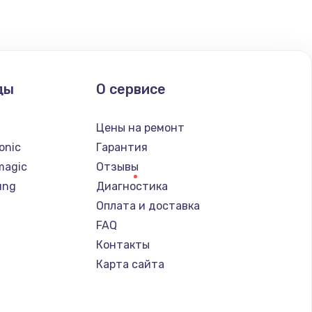
ать
ать
ды
О сервисе
ать
n
Цены на ремонт
onic
Гарантия
ать
magic
Отзывы
ung
Диагностика
ать
Оплата и доставка
FAQ
ать
Контакты
Карта сайта
ать