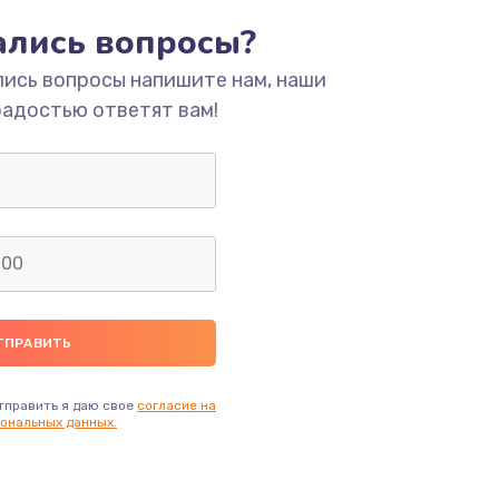
тались вопросы?
ать
лись вопросы напишите нам, наши
радостью ответят вам!
ать
ать
ать
ать
ать
тправить я даю свое
согласие на
ональных данных.
ать
ать