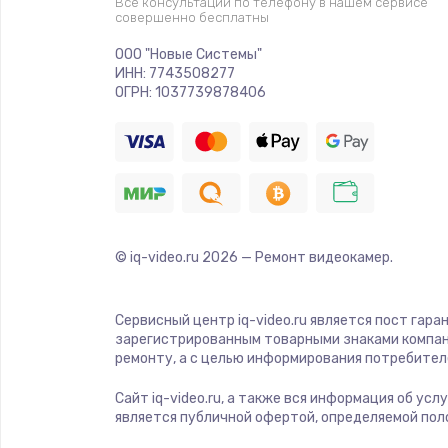
Замена фронтальной камеры
Все консультации по телефону в нашем сервисе
совершенно бесплатны
ООО "Новые Системы"
Замена Wi-Fi
ИНН: 7743508277
ОГРН: 1037739878406
Замена встроенного микрофона
Модернизация
Прошивка
© iq-video.ru
2026
— Ремонт видеокамер.
Ремонт шлейфа экрана
Сервисный центр iq-video.ru является пост гара
зарегистрированным товарными знаками компан
Ремонт шлейфа платы
ремонту, а с целью информирования потребител
Сайт iq-video.ru, а также вся информация об ус
Ремонт цепи питания материнск
является публичной офертой, определяемой пол