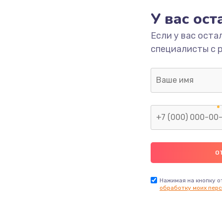
У вас ос
ия
900 руб.
Заказ
Если у вас оста
специалисты с 
850 руб.
Заказ
550 руб.
Заказ
1190 руб.
Заказ
890 руб.
Заказ
1050 руб.
Заказ
Нажимая на кнопку о
обработку моих перс
900 руб.
Заказ
700 руб.
Заказ