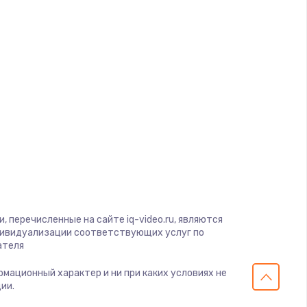
ать
ать
ать
ать
ать
ать
 перечисленные на сайте iq-video.ru, являются
дивидуализации соответствующих услуг по
ать
ателя
ормационный характер и ни при каких условиях не
ать
ии.