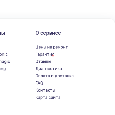
ать
ать
ды
О сервисе
ать
n
Цены на ремонт
ать
onic
Гарантия
magic
Отзывы
ать
ung
Диагностика
Оплата и доставка
ать
FAQ
Контакты
ать
Карта сайта
ать