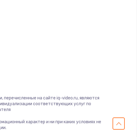
ать
ать
ать
ать
ать
ать
 перечисленные на сайте iq-video.ru, являются
дивидуализации соответствующих услуг по
ателя
ать
ормационный характер и ни при каких условиях не
ии.
ать