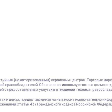
1400 руб.
Заказ
580 руб.
Заказ
500 руб.
Заказ
1000 руб.
Заказ
700 руб.
Заказ
600 руб.
Заказ
нтийным (не авторизованным) сервисным центром. Торговые марки,
ий правообладателей. Обозначения используется не с целью ин
ей о предоставляемых услугах в отношении техники правооблад
850 руб.
Заказ
лугах и ценах, предоставленная на нём, носит исключительно инф
ожениями Статьи 437 Гражданского кодекса Российской Федерац
2260 руб.
Заказ