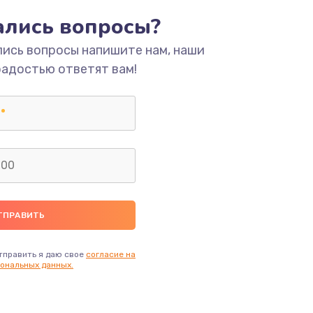
тались вопросы?
ать
лись вопросы напишите нам, наши
радостью ответят вам!
ать
ать
ать
ать
ать
тправить я даю свое
согласие на
ональных данных.
ать