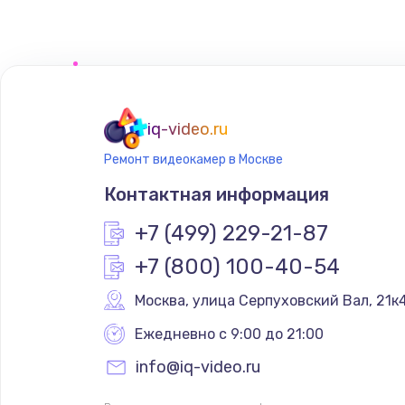
Замена сенсорного датчика
Замена сигнальной лампы
Замена системной платы
iq-video.ru
Ремонт видеокамер в Москве
Замена температурного датчик
Контактная информация
Замена электроконфорки
+7 (499) 229-21-87
+7 (800) 100-40-54
Техобслуживание
Москва
,
 улица Серпуховский Вал, 21к
Установка / подключение / дем
Ежедневно с 9:00 до 21:00
info@iq-video.ru
Прошивка