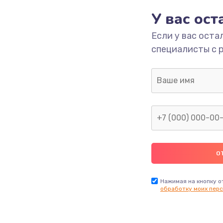
У вас ос
700 руб.
Заказ
Если у вас оста
специалисты с 
2500 руб.
Заказ
1400 руб.
Заказ
модуля
600 руб.
Заказ
1100 руб.
Заказ
900 руб.
Заказ
Нажимая на кнопку о
обработку моих перс
нфорки
900 руб.
Заказ