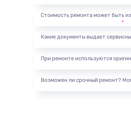
Замена, перепайка чипа
Стоимость ремонта может быть и
Замена HDMI-разъема
Какие документы выдает сервисны
Замена/Pемонт карбюратора
При ремонте используются оригин
Ремонт капиллярной трубки
Замена блока питания
Возможен ли срочный ремонт? Мог
Прошивка / разблокировка
Замена термостата
Замена реле