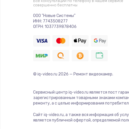
Все консультации по телефону в нашем сервисе
совершенно бесплатны
Ремонт платы электроники
ООО "Новые Системы"
ИНН: 7743508277
Комплексная чистка
ОГРН: 1037739878406
Замена датчиков
Замена шнура питания
© iq-video.ru
2026
— Ремонт видеокамер.
Ремонт кнопки
Настройка
Сервисный центр iq-video.ru является пост гара
зарегистрированным товарными знаками компан
ремонту, а с целью информирования потребител
Ремонт корпуса
Сайт iq-video.ru, а также вся информация об ус
является публичной офертой, определяемой пол
Устранение ошибок