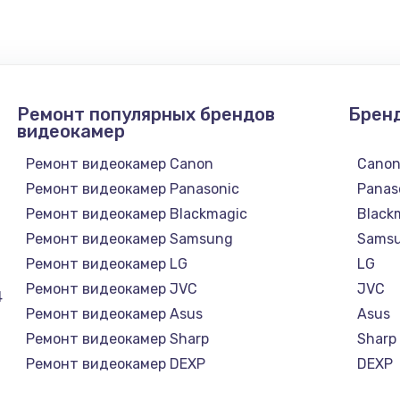
1300 руб.
Заказ
1200 руб.
Заказ
Ремонт популярных брендов
Брен
1500 руб.
Заказ
видеокамер
Ремонт видеокамер Canon
Cano
а
2500 руб.
Заказ
Ремонт видеокамер Panasonic
Panas
Ремонт видеокамер Blackmagic
Black
1300 руб.
Заказ
Ремонт видеокамер Samsung
Sams
Ремонт видеокамер LG
LG
900 руб.
Заказ
Ремонт видеокамер JVC
JVC
4
Ремонт видеокамер Asus
Asus
онтаж
1300 руб.
Заказ
Ремонт видеокамер Sharp
Sharp
Ремонт видеокамер DEXP
DEXP
1400 руб.
Заказ