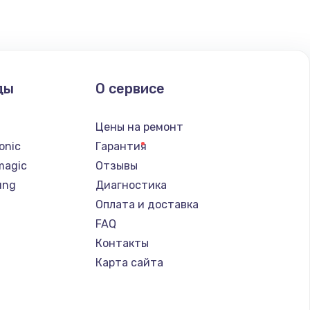
ать
ать
ды
О сервисе
ать
n
Цены на ремонт
ать
onic
Гарантия
magic
Отзывы
ать
ung
Диагностика
Оплата и доставка
ать
FAQ
Контакты
ать
Карта сайта
ать