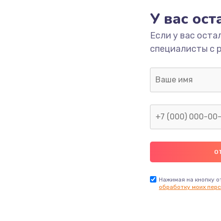
У вас ос
700 руб.
Заказ
Если у вас оста
специалисты с 
2500 руб.
Заказ
1400 руб.
Заказ
модуля
600 руб.
Заказ
1100 руб.
Заказ
900 руб.
Заказ
Нажимая на кнопку о
обработку моих перс
нфорки
900 руб.
Заказ