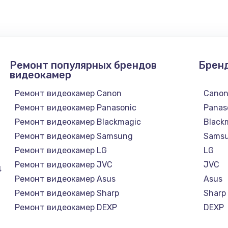
1300 руб.
Заказ
1200 руб.
Заказ
Ремонт популярных брендов
Брен
1500 руб.
Заказ
видеокамер
Ремонт видеокамер Canon
Cano
а
2500 руб.
Заказ
Ремонт видеокамер Panasonic
Panas
Ремонт видеокамер Blackmagic
Black
1300 руб.
Заказ
Ремонт видеокамер Samsung
Sams
Ремонт видеокамер LG
LG
900 руб.
Заказ
Ремонт видеокамер JVC
JVC
4
Ремонт видеокамер Asus
Asus
онтаж
1300 руб.
Заказ
Ремонт видеокамер Sharp
Sharp
Ремонт видеокамер DEXP
DEXP
1400 руб.
Заказ