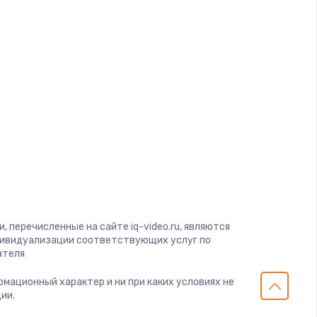
ать
ать
ать
ать
ать
ать
 перечисленные на сайте iq-video.ru, являются
дивидуализации соответствующих услуг по
ателя
ать
ормационный характер и ни при каких условиях не
ии.
ать