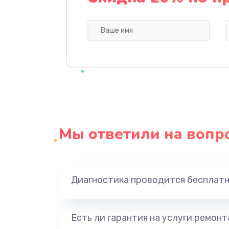
Профилактическая чистка
Прошивка BIOS
Замена северного моста
Ремонт южного моста
Мы ответили на вопр
Замена батарейки BIOS
Настройка BIOS
Диагностика проводится бесплат
Ремонт цепи питания
Есть ли гарантия на услуги ремон
Замена видеоадаптера (видеок