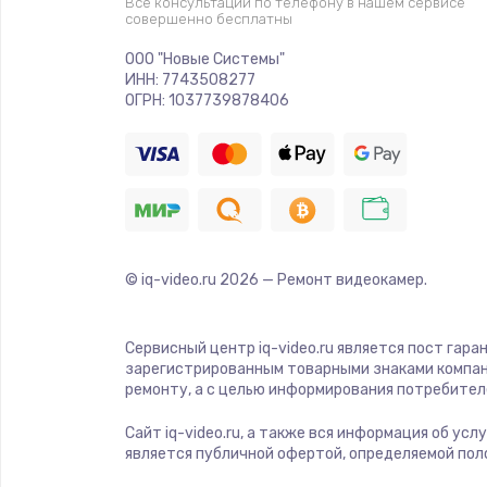
Все консультации по телефону в нашем сервисе
совершенно бесплатны
Ремонт платы электроники
ООО "Новые Системы"
ИНН: 7743508277
Комплексная чистка
ОГРН: 1037739878406
Замена датчиков
Замена шнура питания
© iq-video.ru
2026
— Ремонт видеокамер.
Ремонт кнопки
Настройка
Сервисный центр iq-video.ru является пост гара
зарегистрированным товарными знаками компан
ремонту, а с целью информирования потребител
Ремонт корпуса
Сайт iq-video.ru, а также вся информация об ус
является публичной офертой, определяемой пол
Устранение ошибок