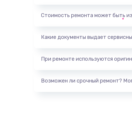
Замена, перепайка чипа
Стоимость ремонта может быть и
Замена HDMI-разъема
Какие документы выдает сервисны
Замена/Pемонт карбюратора
При ремонте используются оригин
Ремонт капиллярной трубки
Замена блока питания
Возможен ли срочный ремонт? Мог
Прошивка / разблокировка
Замена термостата
Замена реле