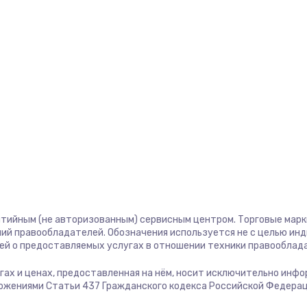
1400 руб.
Заказ
580 руб.
Заказ
500 руб.
Заказ
1000 руб.
Заказ
700 руб.
Заказ
600 руб.
Заказ
нтийным (не авторизованным) сервисным центром. Торговые марки,
ий правообладателей. Обозначения используется не с целью ин
ей о предоставляемых услугах в отношении техники правооблад
850 руб.
Заказ
лугах и ценах, предоставленная на нём, носит исключительно инф
ожениями Статьи 437 Гражданского кодекса Российской Федерац
2260 руб.
Заказ