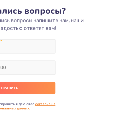
тались вопросы?
ать
лись вопросы напишите нам, наши
радостью ответят вам!
ать
ать
ать
ать
ать
тправить я даю свое
согласие на
ональных данных.
ать