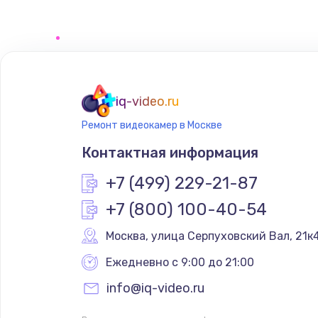
Замена сенсорного датчика
Замена сигнальной лампы
Замена системной платы
iq-video.ru
Ремонт видеокамер в Москве
Замена температурного датчик
Контактная информация
Замена электроконфорки
+7 (499) 229-21-87
+7 (800) 100-40-54
Техобслуживание
Москва
,
 улица Серпуховский Вал, 21к
Установка / подключение / дем
Ежедневно с 9:00 до 21:00
info@iq-video.ru
Прошивка