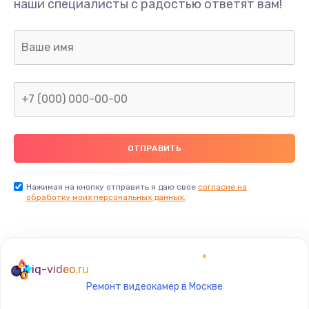
наши специалисты с радостью ответят вам!
1300 руб.
Заказать
Ремонт капиллярной трубки
400 руб.
Заказать
Замена блока питания
1000 руб.
Заказать
Нажимая на кнопку отправить я даю свое
согласие на
обработку моих персональных данных.
Прошивка / разблокировка
900 руб.
Заказать
iq-video.ru
Ремонт видеокамер в Москве
Замена термостата