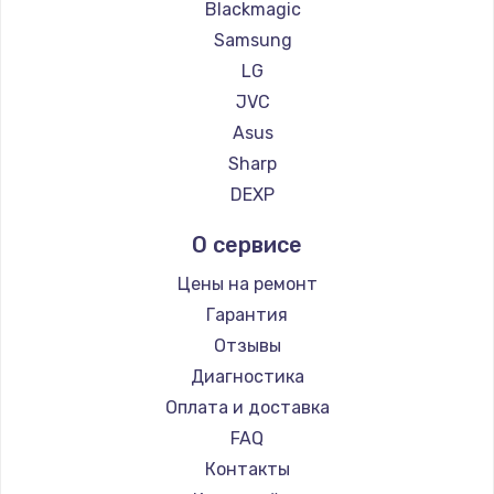
Blackmagic
900 руб.
Samsung
Заказать
LG
JVC
Замена сенсорного датчика
Asus
1300 руб.
Sharp
Заказать
DEXP
Замена сигнальной лампы
О сервисе
1200 руб.
Цены на ремонт
Заказать
Гарантия
Отзывы
Замена системной платы
Диагностика
1500 руб.
Оплата и доставка
Заказать
FAQ
Контакты
Замена температурного датчика