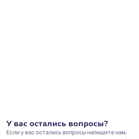
2500 руб.
Заказать
Замена видеоадаптера (видеокарты)
1800 руб.
Заказать
Замена, перепайка чипа
1300 руб.
Заказать
Замена HDMI-разъема
650 руб.
Заказать
У вас остались вопросы?
Если у вас остались вопросы напишите нам,
Замена/Pемонт карбюратора