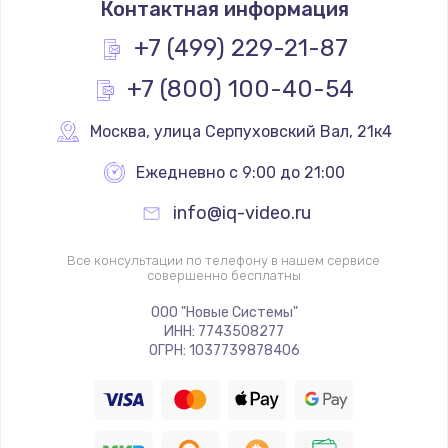
Контактная информация
1200 руб.
Заказать
+7 (499) 229-21-87
+7 (800) 100-40-54
Замена реле
1000 руб.
Москва
,
 улица Серпуховский Вал, 21к4
Заказать
Ежедневно с 9:00 до 21:00
Замена термопредохранителя
info@iq-video.ru
700 руб.
Заказать
Все консультации по телефону в нашем сервисе
совершенно бесплатны
Замена ТЭНа
ООО "Новые Системы"
ИНН: 7743508277
2500 руб.
ОГРН: 1037739878406
Заказать
Замена шнура