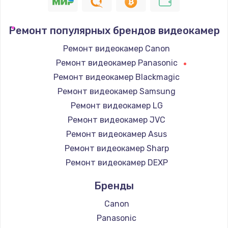
1400 руб.
Заказать
Ремонт популярных брендов видеокамер
Замена / ремонт электронного модуля
Ремонт видеокамер Canon
управления
Ремонт видеокамер Panasonic
600 руб.
Ремонт видеокамер Blackmagic
Заказать
Ремонт видеокамер Samsung
Ремонт видеокамер LG
Замена конфорки
Ремонт видеокамер JVC
1100 руб.
Ремонт видеокамер Asus
Заказать
Ремонт видеокамер Sharp
Ремонт видеокамер DEXP
Замена платы сенсора
900 руб.
Бренды
Заказать
Canon
Panasonic
Замена регулятора режимов конфорки