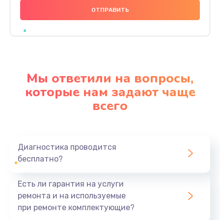
1000 руб.
Заказать
Ремонт материнской платы
4500 руб.
Мы ответили на вопросы,
Заказать
которые нам задают чаще
всего
Профилактическая чистка
1000 руб.
Заказать
Диагностика проводится
бесплатно?
Прошивка BIOS
1920 руб.
Есть ли гарантия на услуги
Заказать
ремонта и на используемые
при ремонте комплектующие?
Замена северного моста