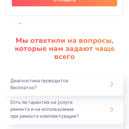
1000 руб.
Заказать
Ремонт материнской платы
4500 руб.
Мы ответили на вопросы,
Заказать
которые нам задают чаще
всего
Профилактическая чистка
1000 руб.
Заказать
Диагностика проводится
бесплатно?
Прошивка BIOS
1920 руб.
Есть ли гарантия на услуги
Заказать
ремонта и на используемые
при ремонте комплектующие?
Замена северного моста
1440 руб.