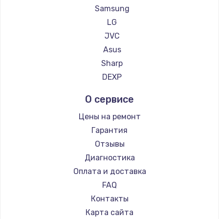
Samsung
Заказать
LG
JVC
Замена сенсорного датчика
Asus
1300 руб.
Sharp
Заказать
DEXP
Замена сигнальной лампы
О сервисе
1200 руб.
Цены на ремонт
Заказать
Гарантия
Отзывы
Замена системной платы
Диагностика
1500 руб.
Оплата и доставка
Заказать
FAQ
Контакты
Замена температурного датчика
Карта сайта
2500 руб.