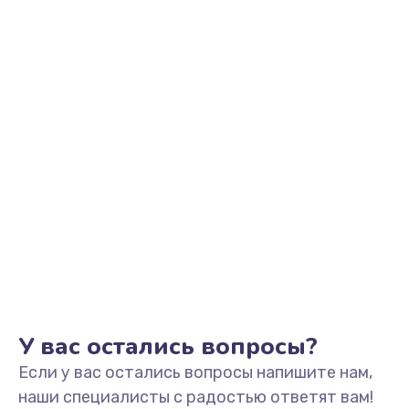
Заказать
Замена видеоадаптера (видеокарты)
1800 руб.
Заказать
Замена, перепайка чипа
1300 руб.
Заказать
Замена HDMI-разъема
650 руб.
Заказать
У вас остались вопросы?
Если у вас остались вопросы напишите нам,
Замена/Pемонт карбюратора
наши специалисты с радостью ответят вам!
1300 руб.