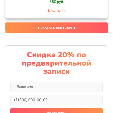
650 руб.
Заказать
Замена аккумулятора
ПОКАЗАТЬ ВСЕ УСЛУГИ
4000 руб.
Заказать
Замена материнской платы
Скидка 20% по
1100 руб.
предварительной
Заказать
записи
Замена масла
750 руб.
Заказать
Замена праймера