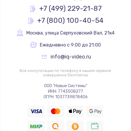
Заказать
+7 (499) 229-21-87
+7 (800) 100-40-54
Замена реле
1000 руб.
Москва
,
 улица Серпуховский Вал, 21к4
Заказать
Ежедневно с 9:00 до 21:00
Замена термопредохранителя
info@iq-video.ru
700 руб.
Заказать
Все консультации по телефону в нашем сервисе
совершенно бесплатны
Замена ТЭНа
ООО "Новые Системы"
ИНН: 7743508277
2500 руб.
ОГРН: 1037739878406
Заказать
Замена шнура
1400 руб.