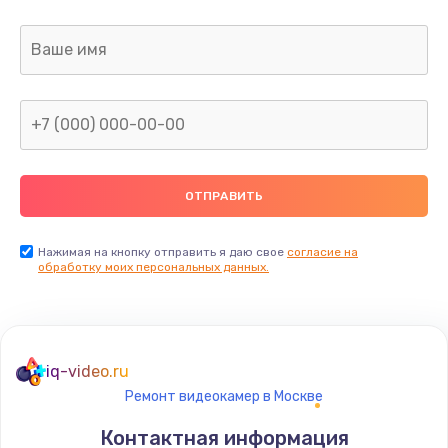
Заказать
Ремонт капиллярной трубки
400 руб.
Заказать
Замена блока питания
1000 руб.
Заказать
Нажимая на кнопку отправить я даю свое
согласие на
обработку моих персональных данных.
Прошивка / разблокировка
900 руб.
Заказать
iq-video.ru
Ремонт видеокамер в Москве
Замена термостата
Контактная информация
1200 руб.