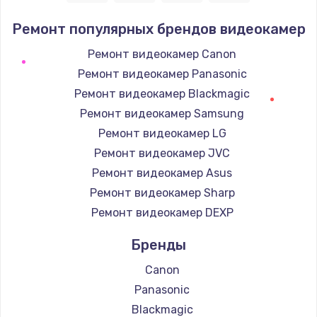
Заказать
Ремонт популярных брендов видеокамер
Замена / ремонт электронного модуля
Ремонт видеокамер Canon
управления
Ремонт видеокамер Panasonic
600 руб.
Ремонт видеокамер Blackmagic
Заказать
Ремонт видеокамер Samsung
Ремонт видеокамер LG
Замена конфорки
Ремонт видеокамер JVC
1100 руб.
Ремонт видеокамер Asus
Заказать
Ремонт видеокамер Sharp
Ремонт видеокамер DEXP
Замена платы сенсора
900 руб.
Бренды
Заказать
Canon
Panasonic
Замена регулятора режимов конфорки
Blackmagic
900 руб.