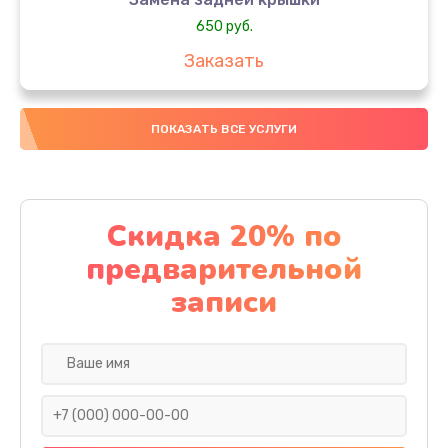
650 руб.
Заказать
Замена аккумулятора
ПОКАЗАТЬ ВСЕ УСЛУГИ
4000 руб.
Заказать
Замена материнской платы
Скидка 20% по
1100 руб.
предварительной
Заказать
записи
Замена масла
750 руб.
Заказать
Замена праймера