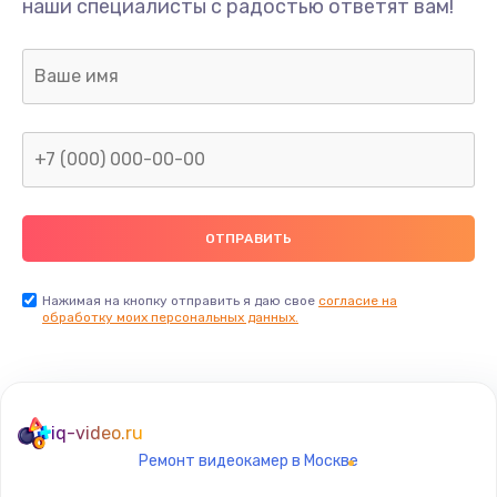
наши специалисты с радостью ответят вам!
1300 руб.
Заказать
Ремонт капиллярной трубки
400 руб.
Заказать
Замена блока питания
1000 руб.
Заказать
Нажимая на кнопку отправить я даю свое
согласие на
обработку моих персональных данных.
Прошивка / разблокировка
900 руб.
Заказать
iq-video.ru
Ремонт видеокамер в Москве
Замена термостата