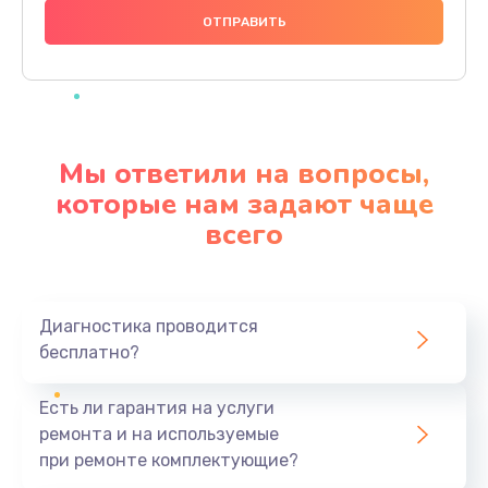
1000 руб.
Заказать
Ремонт материнской платы
4500 руб.
Мы ответили на вопросы,
Заказать
которые нам задают чаще
всего
Профилактическая чистка
1000 руб.
Заказать
Диагностика проводится
бесплатно?
Прошивка BIOS
1920 руб.
Есть ли гарантия на услуги
Заказать
ремонта и на используемые
при ремонте комплектующие?
Замена северного моста