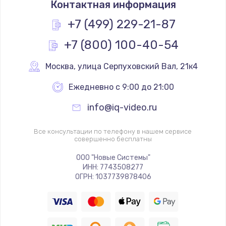
Контактная информация
1200 руб.
Заказать
+7 (499) 229-21-87
+7 (800) 100-40-54
Замена реле
1000 руб.
Москва
,
 улица Серпуховский Вал, 21к4
Заказать
Ежедневно с 9:00 до 21:00
Замена термопредохранителя
info@iq-video.ru
700 руб.
Заказать
Все консультации по телефону в нашем сервисе
совершенно бесплатны
Замена ТЭНа
ООО "Новые Системы"
ИНН: 7743508277
2500 руб.
ОГРН: 1037739878406
Заказать
Замена шнура