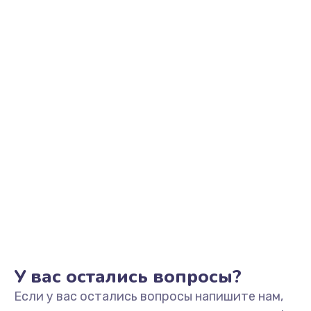
2500 руб.
Заказать
Замена видеоадаптера (видеокарты)
1800 руб.
Заказать
Замена, перепайка чипа
1300 руб.
Заказать
Замена HDMI-разъема
650 руб.
Заказать
У вас остались вопросы?
Если у вас остались вопросы напишите нам,
Замена/Pемонт карбюратора