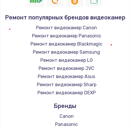
1400 руб.
Заказать
Ремонт популярных брендов видеокамер
Замена / ремонт электронного модуля
Ремонт видеокамер Canon
управления
Ремонт видеокамер Panasonic
600 руб.
Ремонт видеокамер Blackmagic
Заказать
Ремонт видеокамер Samsung
Ремонт видеокамер LG
Замена конфорки
Ремонт видеокамер JVC
1100 руб.
Ремонт видеокамер Asus
Заказать
Ремонт видеокамер Sharp
Ремонт видеокамер DEXP
Замена платы сенсора
900 руб.
Бренды
Заказать
Canon
Panasonic
Замена регулятора режимов конфорки