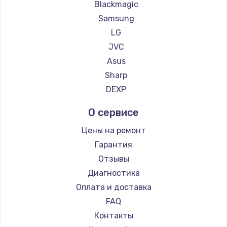
Blackmagic
900 руб.
Samsung
Заказать
LG
JVC
Замена сенсорного датчика
Asus
1300 руб.
Sharp
Заказать
DEXP
Замена сигнальной лампы
О сервисе
1200 руб.
Цены на ремонт
Заказать
Гарантия
Отзывы
Замена системной платы
Диагностика
1500 руб.
Оплата и доставка
Заказать
FAQ
Контакты
Замена температурного датчика