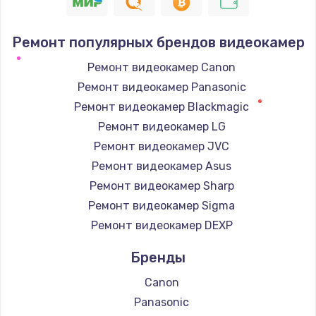
Устранение короткого замыкания
Ремонт популярных брендов видеокамер
1400 руб.
Заказать
Ремонт видеокамер Canon
Ремонт видеокамер Panasonic
Восстановление после падения
Ремонт видеокамер Blackmagic
2900 руб.
Ремонт видеокамер LG
Заказать
Ремонт видеокамер JVC
Ремонт видеокамер Asus
Пайка и ремонт платы брелка
Ремонт видеокамер Sharp
1800 руб.
Ремонт видеокамер Sigma
Заказать
Ремонт видеокамер DEXP
Бренды
Программирование АТС
4900 руб.
Canon
Заказать
Panasonic