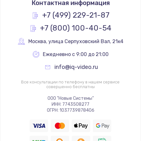
Контактная информация
Простой ремонт основной платы
+7 (499) 229-21-87
2400 руб.
+7 (800) 100-40-54
Заказать
Москва
,
 улица Серпуховский Вал, 21к4
Восстановление после попадания влаги
Ежедневно с 9:00 до 21:00
2800 руб.
Заказать
info@iq-video.ru
Ремонт низкочастотных выходов ТВ-приставки
Все консультации по телефону в нашем сервисе
совершенно бесплатны
1900 руб.
ООО "Новые Системы"
Заказать
ИНН: 7743508277
ОГРН: 1037739878406
Замена основной платы
1900 руб.
Заказать