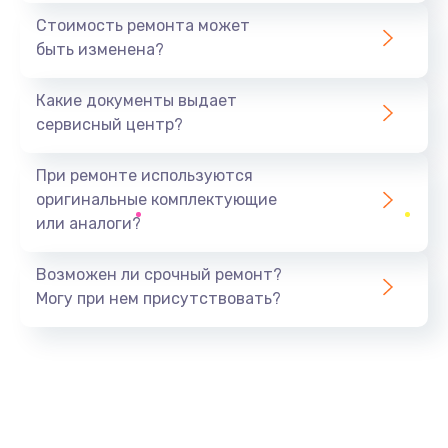
370 руб.
Стоимость ремонта может
быть изменена?
Заказать
Какие документы выдает
Ремонт электроплаты
сервисный центр?
1400 руб.
Заказать
При ремонте используются
оригинальные комплектующие
Замена центрирующей шайбы динамика
или аналоги?
880 руб.
Заказать
Возможен ли срочный ремонт?
Могу при нем присутствовать?
Замена подводящих проводов
880 руб.
Заказать
Замена голосовой катушки/перемотка динамика