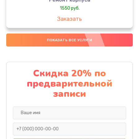
1550 руб.
Заказать
Настройка
ПОКАЗАТЬ ВСЕ УСЛУГИ
650 руб.
Заказать
Ремонт кнопки
Скидка 20% по
1200 руб.
предварительной
Заказать
записи
Комплексная чистка
310 руб.
Заказать
Замена динамика