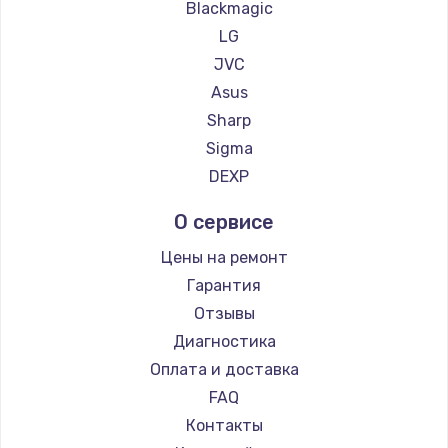
Blackmagic
Замена корпусных элементов
LG
2400 руб.
JVC
Заказать
Asus
Sharp
Ремонт тюнера
Sigma
1200 руб.
DEXP
Заказать
О сервисе
Ремонт платы картоприемника
Цены на ремонт
1000 руб.
Гарантия
Заказать
Отзывы
Диагностика
Восстановление/замена диффузора
Оплата и доставка
1400 руб.
FAQ
Заказать
Контакты