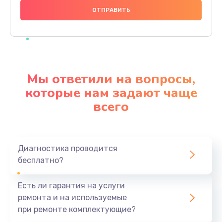
880 руб.
Заказать
Прошивка
1200 руб.
Мы ответили на вопросы,
Заказать
которые нам задают чаще
всего
Ремонт блока питания
2150 руб.
Заказать
Диагностика проводится
бесплатно?
Замена датчика
570 руб.
Есть ли гарантия на услуги
Заказать
ремонта и на используемые
при ремонте комплектующие?
Замена шнура