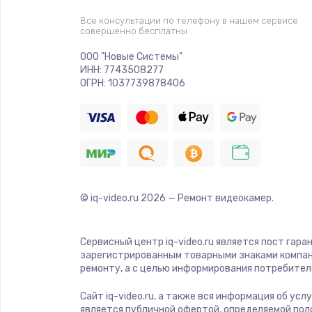
Прошивка
Все консультации по телефону в нашем сервисе
совершенно бесплатны
Ремонт платы электроники
ООО "Новые Системы"
ИНН: 7743508277
Комплексная чистка
ОГРН: 1037739878406
Замена датчиков
Замена шнура питания
© iq-video.ru
2026
— Ремонт видеокамер.
Ремонт кнопки
Настройка
Сервисный центр iq-video.ru является пост гара
зарегистрированным товарными знаками компан
ремонту, а с целью информирования потребител
Ремонт корпуса
Сайт iq-video.ru, а также вся информация об ус
является публичной офертой, определяемой пол