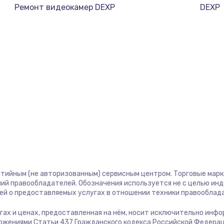
1400 руб.
Заказ
Ремонт видеокамер DEXP
DEXP
1400 руб.
Заказ
580 руб.
Заказ
500 руб.
Заказ
1000 руб.
Заказ
700 руб.
Заказ
600 руб.
Заказ
нтийным (не авторизованным) сервисным центром. Торговые марки,
ий правообладателей. Обозначения используется не с целью ин
ей о предоставляемых услугах в отношении техники правооблад
850 руб.
Заказ
лугах и ценах, предоставленная на нём, носит исключительно инф
ожениями Статьи 437 Гражданского кодекса Российской Федерац