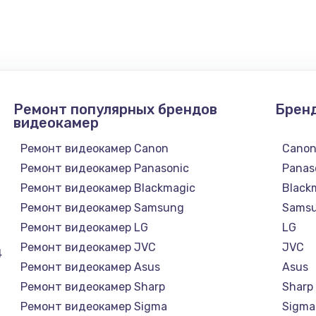
1300 руб.
Заказ
1200 руб.
Заказ
Ремонт популярных брендов
Брен
1500 руб.
Заказ
видеокамер
Ремонт видеокамер Canon
Cano
а
2500 руб.
Заказ
Ремонт видеокамер Panasonic
Panas
Ремонт видеокамер Blackmagic
Black
1300 руб.
Заказ
Ремонт видеокамер Samsung
Sams
Ремонт видеокамер LG
LG
900 руб.
Заказ
Ремонт видеокамер JVC
JVC
4
Ремонт видеокамер Asus
Asus
онтаж
1300 руб.
Заказ
Ремонт видеокамер Sharp
Sharp
Ремонт видеокамер Sigma
Sigma