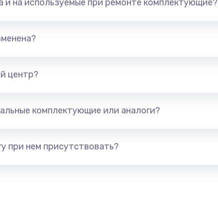
та и на используемые при ремонте комплектующие?
арты)
1800 руб.
Заказ
1300 руб.
Заказ
зменена?
650 руб.
Заказ
й центр?
1300 руб.
Заказ
альные комплектующие или аналоги?
400 руб.
Заказ
1000 руб.
Заказ
у при нем присутствовать?
900 руб.
Заказ
1200 руб.
Заказ