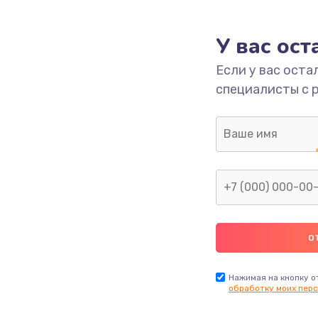
1000 руб.
Заказ
У вас ос
700 руб.
Заказ
Если у вас оста
специалисты с 
2500 руб.
Заказ
1400 руб.
Заказ
модуля
600 руб.
Заказ
1100 руб.
Заказ
900 руб.
Заказ
Нажимая на кнопку о
обработку моих перс
нфорки
900 руб.
Заказ