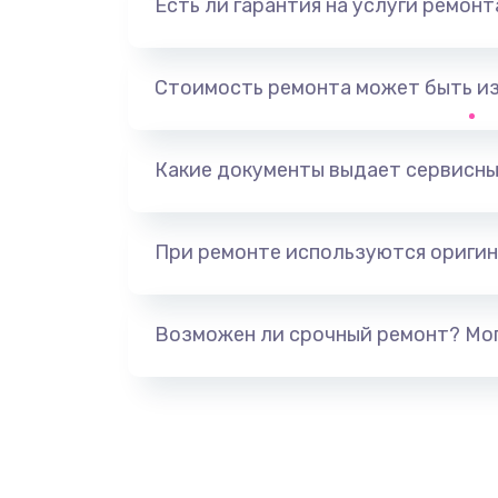
Есть ли гарантия на услуги ремон
Замена видеоадаптера (видеок
Замена, перепайка чипа
Стоимость ремонта может быть и
Замена HDMI-разъема
Какие документы выдает сервисны
Замена/Pемонт карбюратора
При ремонте используются оригин
Ремонт капиллярной трубки
Замена блока питания
Возможен ли срочный ремонт? Мог
Прошивка / разблокировка
Замена термостата