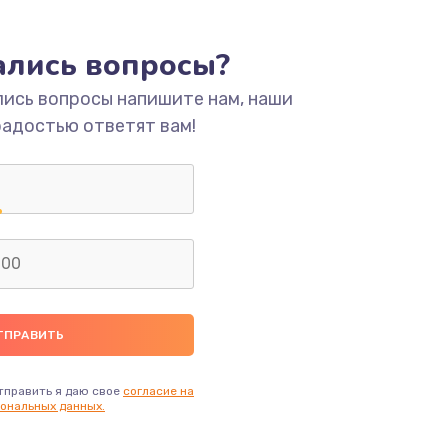
ать
тались вопросы?
ать
лись вопросы напишите нам, наши
радостью ответят вам!
ать
ать
ать
ать
ать
тправить я даю свое
согласие на
ональных данных.
ать