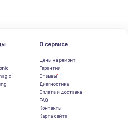
ать
ать
ды
О сервисе
ать
n
Цены на ремонт
ать
onic
Гарантия
magic
Отзывы
ать
ung
Диагностика
Оплата и доставка
ать
FAQ
Контакты
ать
Карта сайта