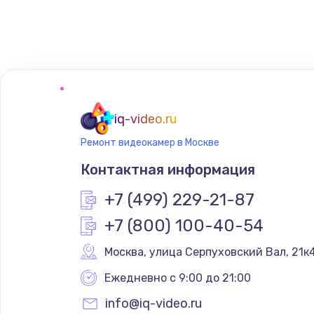
Замена сенсорного датчика
Замена сигнальной лампы
Замена системной платы
iq-video.ru
Ремонт видеокамер в Москве
Замена температурного датчик
Контактная информация
Замена электроконфорки
+7 (499) 229-21-87
+7 (800) 100-40-54
Техобслуживание
Москва
,
 улица Серпуховский Вал, 21к
Установка / подключение / дем
Ежедневно с 9:00 до 21:00
info@iq-video.ru