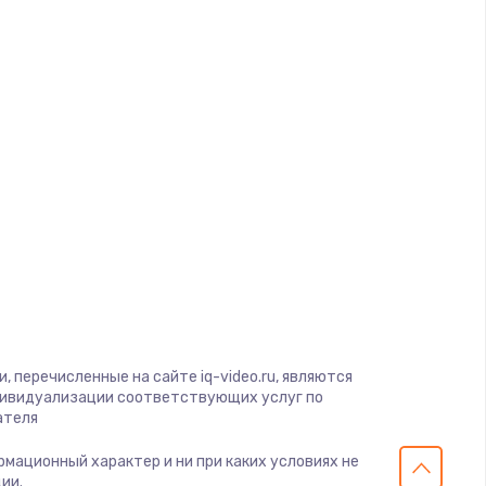
ать
ать
ать
ать
ать
ать
ать
 перечисленные на сайте iq-video.ru, являются
дивидуализации соответствующих услуг по
ателя
ать
ормационный характер и ни при каких условиях не
ии.